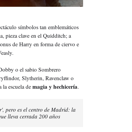
pectáculo símbolos tan emblemáticos
a, pieza clave en el Quidditch; a
onus de Harry en forma de ciervo e
easly.
 Dobby o el sabio Sombrero
ryffindor, Slytherin, Ravenclaw o
magia y hechicería
a la escuela de
.
', pero es el centro de Madrid: la
que lleva cerrada 200 años