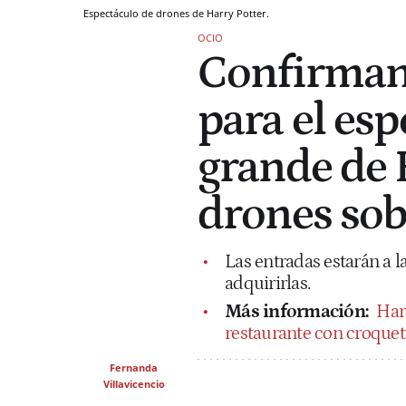
Espectáculo de drones de Harry Potter.
OCIO
Confirman 
para el es
grande de 
drones sob
Las entradas estarán a la
adquirirlas.
Más información:
Harr
restaurante con croqueta
Fernanda
Villavicencio