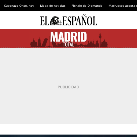
Cuponazo Once, hoy
Mapa de noticias
Fichaje de Diomande
Marruecos acepta 