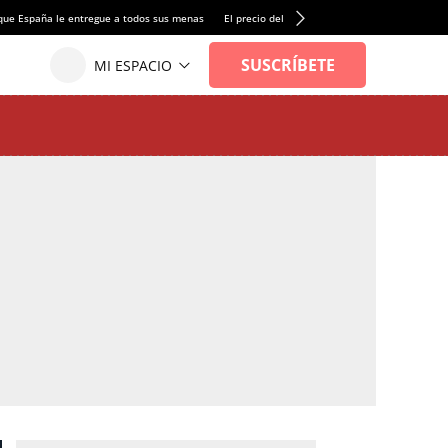
que España le entregue a todos sus menas
El precio del alquiler de vivienda baja por pri