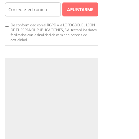
APUNTARME
De conformidad con el RGPD y la LOPDGDD, EL LEÓN
DE EL ESPAÑOL PUBLICACIONES, S.A. tratará los datos
facilitados con la finalidad de remitirle noticias de
actualidad.