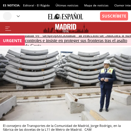
ES NOTICIA:
Editoral - El Rúgido
Últimas noticias
Mapa de noticias
Clamor inte
Italia ve "desproporcionada" la reacción de Sánchez a sus
URGENTE
controles e insiste en proteger sus fronteras tras el asalto
de Ceuta
El consejero de Transportes de la Comunidad de Madrid, Jorge Rodrigo, en la
fábrica de las dovelas de la L11 de Metro de Madrid.
CAM