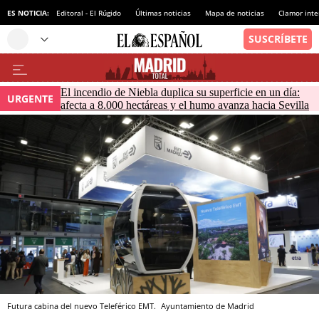
ES NOTICIA:
Editoral - El Rúgido
Últimas noticias
Mapa de noticias
Clamor inte
El incendio de Niebla duplica su superficie en un día:
URGENTE
afecta a 8.000 hectáreas y el humo avanza hacia Sevilla
Futura cabina del nuevo Teleférico EMT.
Ayuntamiento de Madrid