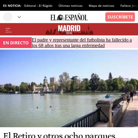
ES NOTICIA:
Editoral - El Rúgido
Últimas noticias
Mapa de noticias
Fallece Jor
El padre y representante del futbolista ha fallecido a
EN DIRECTO
los 68 años tras una larga enfermedad
El Retiro y otros ocho parques