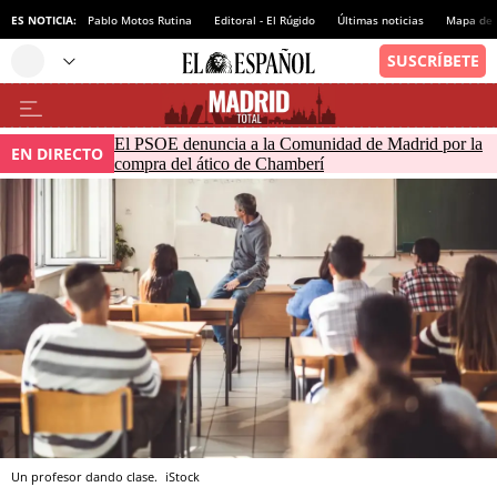
ES NOTICIA:
Pablo Motos Rutina
Editoral - El Rúgido
Últimas noticias
Mapa de 
El PSOE denuncia a la Comunidad de Madrid por la
EN DIRECTO
compra del ático de Chamberí
Un profesor dando clase.
iStock