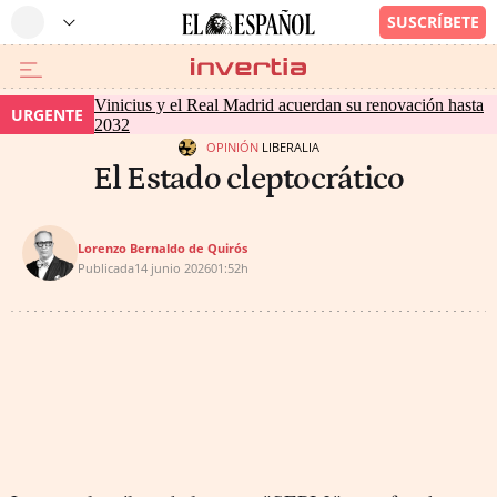
Vinicius y el Real Madrid acuerdan su renovación hasta
URGENTE
2032
OPINIÓN
LIBERALIA
El Estado cleptocrático
Lorenzo Bernaldo de Quirós
Publicada
14 junio 2026
01:52h