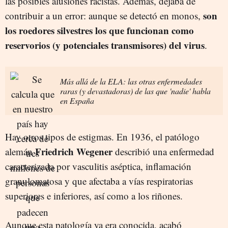
las posibles alusiones racistas. Además, dejaba de
son
contribuir a un error: aunque se detectó en monos,
los roedores silvestres los que funcionan como
reservorios (y potenciales transmisores) del virus
.
Más allá de la ELA: las otras enfermedades
raras (y devastadoras) de las que 'nadie' habla
en España
Hay otros tipos de estigmas. En 1936, el patólogo
Friedrich Wegener
alemán
describió una enfermedad
caracterizada por vasculitis aséptica, inflamación
granulomatosa y que afectaba a vías respiratorias
superiores e inferiores, así como a los riñones.
Aunque esta patología ya era conocida, acabó