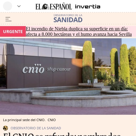
El incendio de Niebla duplica su superficie en un día:
URGENTE
afecta a 8.000 hectáreas y el humo avanza hacia Sevilla
La principal sede del CNIO.
CNIO
OBSERVATORIO DE LA SANIDAD