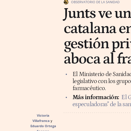
OBSERVATORIO DE LA SANIDAD
Junts ve un
catalana en
gestión pri
aboca al f
El Ministerio de Sanida
legislativo con los gru
farmacéutico.
Más información:
El G
especuladoras" de la san
Victoria
Villafranca
Eduardo Ortega