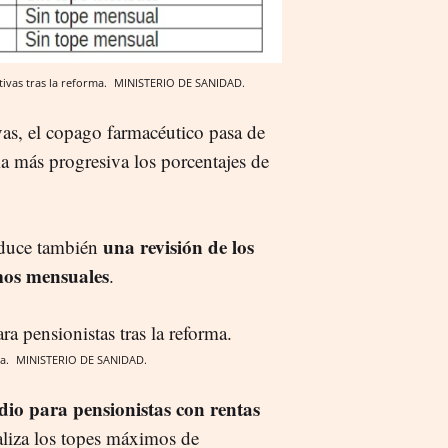
ivas tras la reforma.
MINISTERIO DE SANIDAD.
vas, el copago farmacéutico pasa de
ma más progresiva los porcentajes de
una revisión de los
oduce también
mos mensuales
.
ma.
MINISTERIO DE SANIDAD.
io para pensionistas con rentas
aliza los topes máximos de