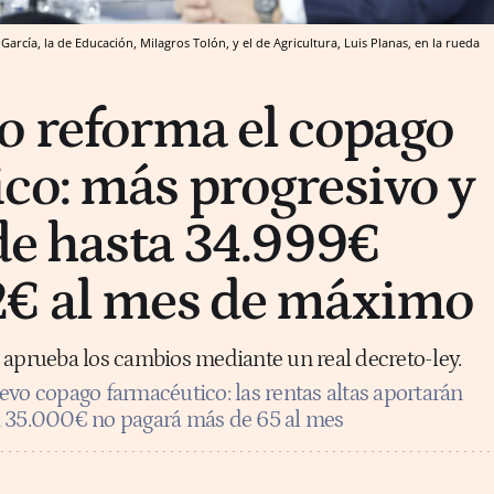
arcía, la de Educación, Milagros Tolón, y el de Agricultura, Luis Planas, en la rueda
o reforma el copago
co: más progresivo y
 de hasta 34.999€
2€ al mes de máximo
 aprueba los cambios mediante un real decreto-ley.
vo copago farmacéutico: las rentas altas aportarán
a 35.000€ no pagará más de 65 al mes