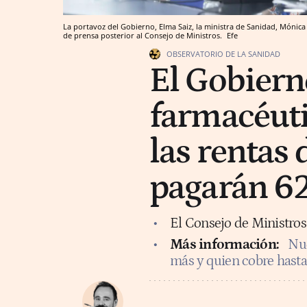
La portavoz del Gobierno, Elma Saiz, la ministra de Sanidad, Mónica G
de prensa posterior al Consejo de Ministros.
Efe
OBSERVATORIO DE LA SANIDAD
El Gobiern
farmacéuti
las rentas
pagarán 6
El Consejo de Ministros
Más información:
Nue
más y quien cobre hast