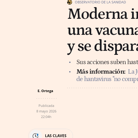
OBSERVATORIO DE LA SANIDAD
Moderna in
una vacuna
y se dispar
Sus acciones suben hasta
Más información:
La 
de hantavirus "no compr
E. Ortega
Publicada
8 mayo 2026
22:04h
LAS CLAVES