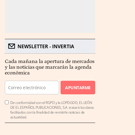
NEWSLETTER - INVERTIA
Cada mañana la apertura de mercados
y las noticias que marcarán la agenda
s
económica
APUNTARME
De conformidad con el RGPD y la LOPDGDD, EL LEÓN
DE EL ESPAÑOL PUBLICACIONES, S.A. tratará los datos
facilitados con la finalidad de remitirle noticias de
actualidad.