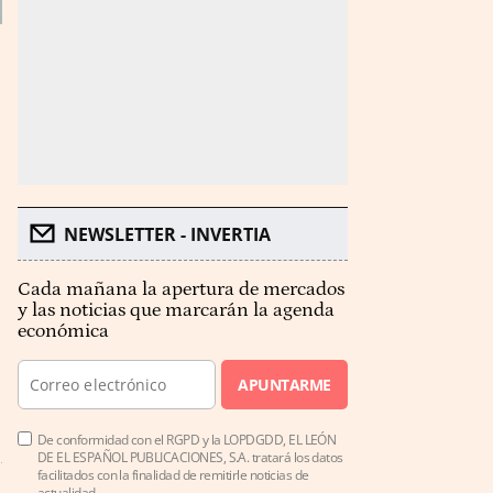
NEWSLETTER - INVERTIA
Cada mañana la apertura de mercados
y las noticias que marcarán la agenda
económica
APUNTARME
De conformidad con el RGPD y la LOPDGDD, EL LEÓN
DE EL ESPAÑOL PUBLICACIONES, S.A. tratará los datos
facilitados con la finalidad de remitirle noticias de
actualidad.