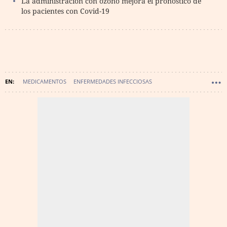
La administración con ozono mejora el pronóstico de
los pacientes con Covid-19
MEDICAMENTOS
ENFERMEDADES INFECCIOSAS
ENSAYOS CLÍNICOS
ESPAÑA
INFECCIONES
CORONAVIRUS