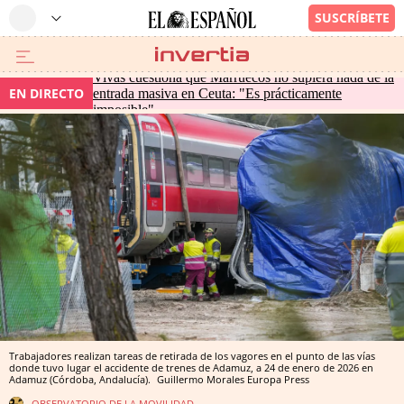
Vivas cuestiona que Marruecos no supiera nada de la
EN DIRECTO
entrada masiva en Ceuta: "Es prácticamente
imposible"
Trabajadores realizan tareas de retirada de los vagores en el punto de las vías
donde tuvo lugar el accidente de trenes de Adamuz, a 24 de enero de 2026 en
Adamuz (Córdoba, Andalucía).
Guillermo Morales
Europa Press
OBSERVATORIO DE LA MOVILIDAD