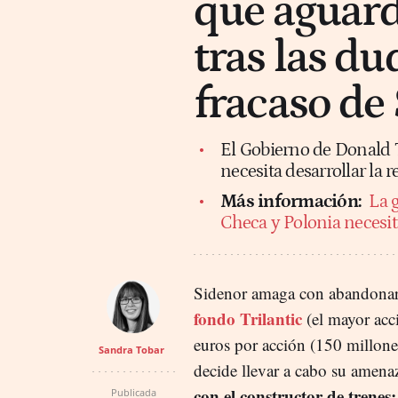
que aguard
tras las du
fracaso de
El Gobierno de Donald T
necesita desarrollar la r
Más información:
La 
Checa y Polonia necesit
Sidenor amaga con abandona
fondo Trilantic
(el mayor acci
euros por acción (150 millones
Sandra Tobar
decide llevar a cabo su amena
con el constructor de trenes
Publicada