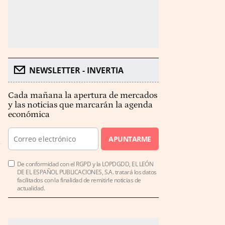
NEWSLETTER - INVERTIA
Cada mañana la apertura de mercados
y las noticias que marcarán la agenda
económica
APUNTARME
De conformidad con el RGPD y la LOPDGDD, EL LEÓN
DE EL ESPAÑOL PUBLICACIONES, S.A. tratará los datos
facilitados con la finalidad de remitirle noticias de
actualidad.