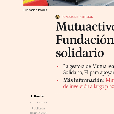
Fundación Prodis
FONDOS DE INVERSIÓN
Mutuactivo
Fundación 
solidario
La gestora de Mutua re
Solidario, FI para apoya
Más información:
Mut
de inversión a largo pla
L. Broche
Publicada
10 junio 2026