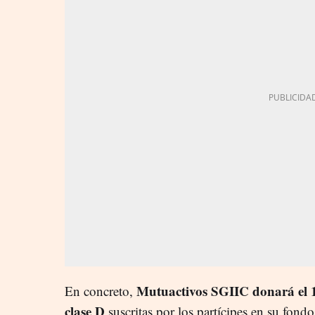
Mutuactivos SGIIC donará el 1
En concreto,
clase D
suscritas por los partícipes en su fondo