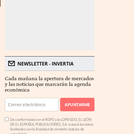
NEWSLETTER - INVERTIA
Cada mañana la apertura de mercados
y las noticias que marcarán la agenda
económica
APUNTARME
De conformidad con el RGPD y la LOPDGDD, EL LEÓN
DE EL ESPAÑOL PUBLICACIONES, S.A. tratará los datos
facilitados con la finalidad de remitirle noticias de
actualidad.