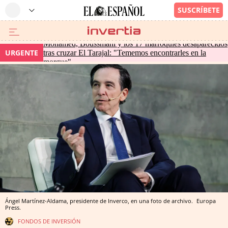
Mohamed, Boussmahi y los 17 marroquíes desaparecidos
URGENTE
tras cruzar El Tarajal: "Tememos encontrarles en la
morgue"
Ángel Martínez-Aldama, presidente de Inverco, en una foto de archivo.
Europa
Press.
FONDOS DE INVERSIÓN