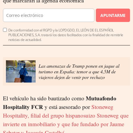
que marcarán la agenda económica
APUNTARME
De conformidad con el RGPD y la LOPDGDD, EL LEÓN DE EL ESPAÑOL
PUBLICACIONES, S.A. tratará los datos facilitados con la finalidad de remitirle
noticias de actualidad.
Las amenazas de Trump ponen en jaque al
turismo en España: temor a que 4,5M de
viajeros dejen de venir por rechazo
Mutuafondo
El vehículo ha sido bautizado como
Hospitality FCR
y está asesorado por
Stoneweg
Hospitality, filial del grupo hispanosuizo Stoneweg que
invierte en inmobiliario y que fue fundado por Jaume
Sabater y Joaquín Castellví.