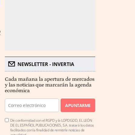
e
NEWSLETTER - INVERTIA
Cada mañana la apertura de mercados
y las noticias que marcarán la agenda
económica
APUNTARME
De conformidad con el RGPD y la LOPDGDD, EL LEÓN
DE EL ESPAÑOL PUBLICACIONES, S.A. tratará los datos
facilitados con la finalidad de remitirle noticias de
actualidad.