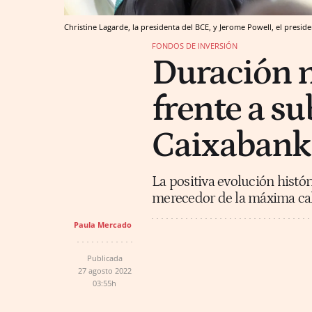
Christine Lagarde, la presidenta del BCE, y Jerome Powell, el preside
FONDOS DE INVERSIÓN
Duración n
frente a su
Caixaban
La positiva evolución histór
merecedor de la máxima cali
Paula Mercado
Publicada
27 agosto 2022
03:55h