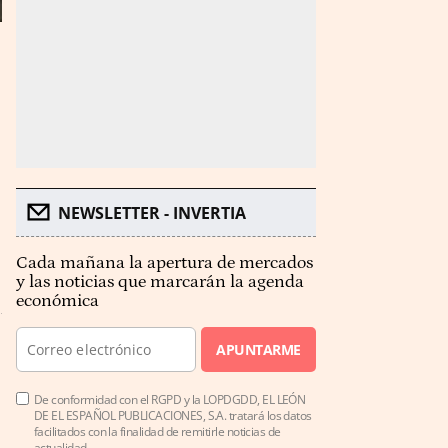
NEWSLETTER - INVERTIA
Cada mañana la apertura de mercados
y las noticias que marcarán la agenda
económica
APUNTARME
De conformidad con el RGPD y la LOPDGDD, EL LEÓN
DE EL ESPAÑOL PUBLICACIONES, S.A. tratará los datos
facilitados con la finalidad de remitirle noticias de
actualidad.