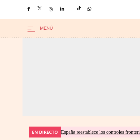
EN DIRECTO
España reestablece los controles fronteri