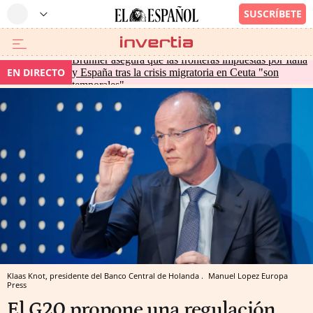
Brunner asegura que las fronteras impuestas por Italia
EN DIRECTO
y España tras la crisis migratoria en Ceuta "son
temporales"
Klaas Knot, presidente del Banco Central de Holanda .
Manuel Lopez
Europa
Press
El G20 propone una regulación