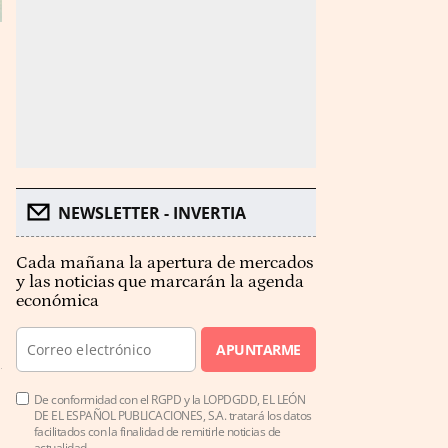
NEWSLETTER - INVERTIA
Cada mañana la apertura de mercados
y las noticias que marcarán la agenda
económica
APUNTARME
De conformidad con el RGPD y la LOPDGDD, EL LEÓN
DE EL ESPAÑOL PUBLICACIONES, S.A. tratará los datos
facilitados con la finalidad de remitirle noticias de
actualidad.