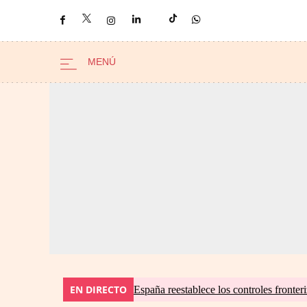
EN DIRECTO
España reestablece los controles fronteri