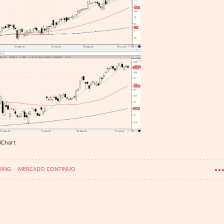
lChart
DING
MERCADO CONTINUO