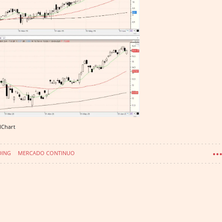
lChart
DING
MERCADO CONTINUO