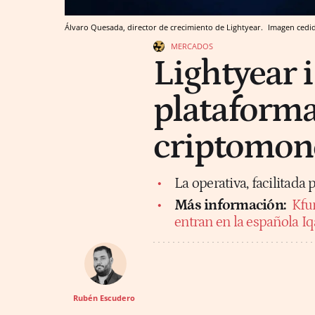
Álvaro Quesada, director de crecimiento de Lightyear.
Imagen cedid
MERCADOS
Lightyear 
plataforma
criptomon
La operativa, facilitada
Más información:
Kfu
entran en la española Iqa
Rubén Escudero