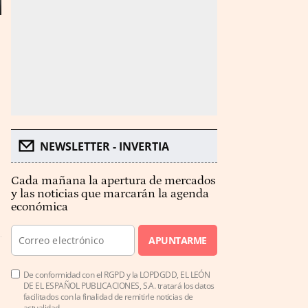
NEWSLETTER - INVERTIA
Cada mañana la apertura de mercados
y las noticias que marcarán la agenda
económica
APUNTARME
De conformidad con el RGPD y la LOPDGDD, EL LEÓN
DE EL ESPAÑOL PUBLICACIONES, S.A. tratará los datos
facilitados con la finalidad de remitirle noticias de
actualidad.