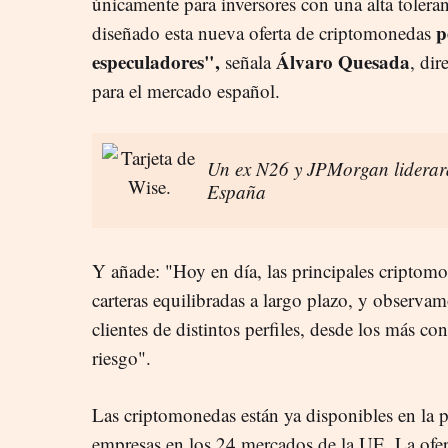
únicamente para inversores con una alta tolera
p
diseñado esta nueva oferta de criptomonedas
especuladores",
Álvaro Quesada
señala
, dir
para el mercado español.
Un ex N26 y JPMorgan liderará
España
Y añade: "Hoy en día, las principales criptomon
carteras equilibradas a largo plazo, y observamo
clientes de distintos perfiles, desde los más c
riesgo".
Las criptomonedas están ya disponibles en la pl
empresas en los 24 mercados de la UE. La ofer