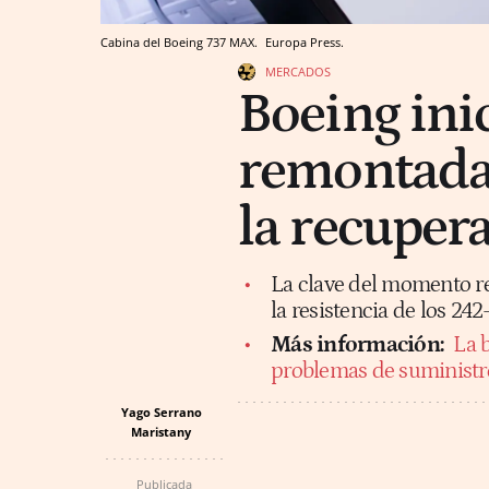
Cabina del Boeing 737 MAX.
Europa Press.
MERCADOS
Boeing ini
remontada:
la recuper
La clave del momento re
la resistencia de los 242
Más información:
La b
problemas de suministro
Yago Serrano
Maristany
Publicada