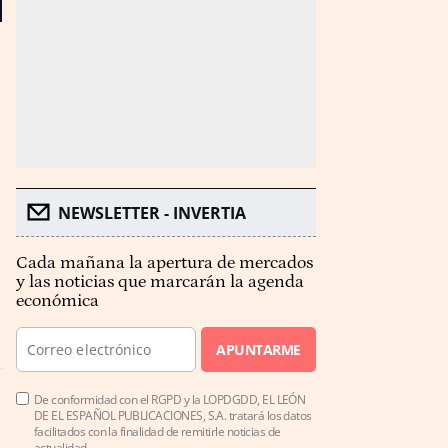
NEWSLETTER - INVERTIA
Cada mañana la apertura de mercados
y las noticias que marcarán la agenda
económica
APUNTARME
De conformidad con el RGPD y la LOPDGDD, EL LEÓN
DE EL ESPAÑOL PUBLICACIONES, S.A. tratará los datos
facilitados con la finalidad de remitirle noticias de
actualidad.