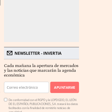
NEWSLETTER - INVERTIA
Cada mañana la apertura de mercados
y las noticias que marcarán la agenda
económica
APUNTARME
De conformidad con el RGPD y la LOPDGDD, EL LEÓN
DE EL ESPAÑOL PUBLICACIONES, S.A. tratará los datos
facilitados con la finalidad de remitirle noticias de
actualidad.