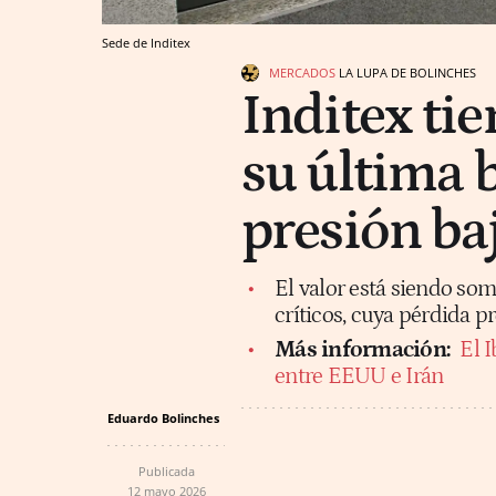
Sede de Inditex
MERCADOS
LA LUPA DE BOLINCHES
Inditex tie
su última b
presión baj
El valor está siendo som
críticos, cuya pérdida p
Más información:
El 
entre EEUU e Irán
Eduardo Bolinches
Publicada
12 mayo 2026