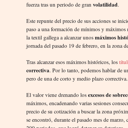
volatilidad
fuerza tras un periodo de gran
.
Este repunte del precio de sus acciones se inic
paso a una formación de mínimos y máximos rel
máximos histó
la textil gallega a alcanzar unos
jornada del pasado 19 de febrero, en la zona d
Tras alcanzar esos máximos históricos, los
títu
correctiva
. Por lo tanto, podemos hablar de un
pero de una de corto y medio plazo correctiva.
excesos de sobr
El valor viene drenando los
máximos, encadenando varias sesiones consecut
precio de su cotización a buscar la zona próxim
se encontró, durante el pasado mes de marzo, 
200 periodos, que logró detener su deterioro.