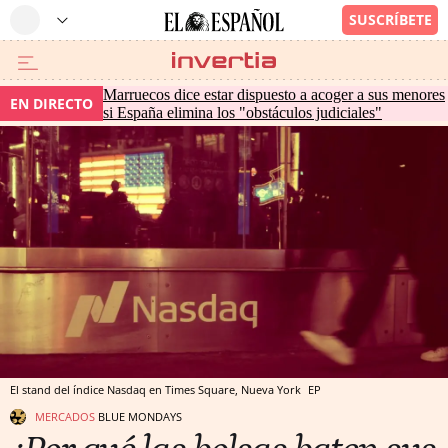
Marruecos dice estar dispuesto a acoger a sus menores
EN DIRECTO
si España elimina los "obstáculos judiciales"
El stand del índice Nasdaq en Times Square, Nueva York
EP
MERCADOS
BLUE MONDAYS