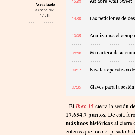
15:38
Así abre Wall Street
Actualizada
8 enero 2026
17:51h
14:30
Las peticiones de de
10:05
Analizamos el compor
08:56
Mi cartera de accion
08:17
Niveles operativos de
07:35
Claves para la sesión
Ibex 35
- El
cierra la sesión d
17.654,7 puntos.
De esta form
máximos históricos
al cierre
enteros que tocó el pasado 6 d