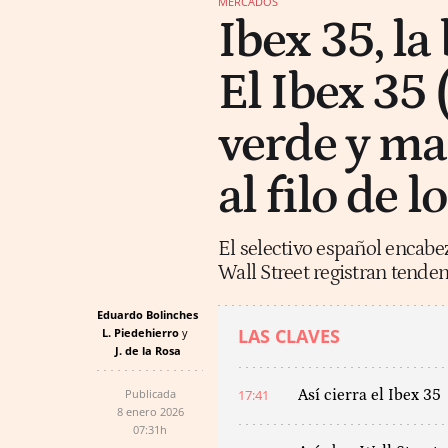
MERCADOS
Ibex 35, la
El Ibex 35 
verde y m
al filo de 
El selectivo español encabe
Wall Street registran tenden
Eduardo Bolinches
LAS CLAVES
L. Piedehierro
J. de la Rosa
Publicada
17:41
Así cierra el Ibex 35
8 enero 2026
07:31h