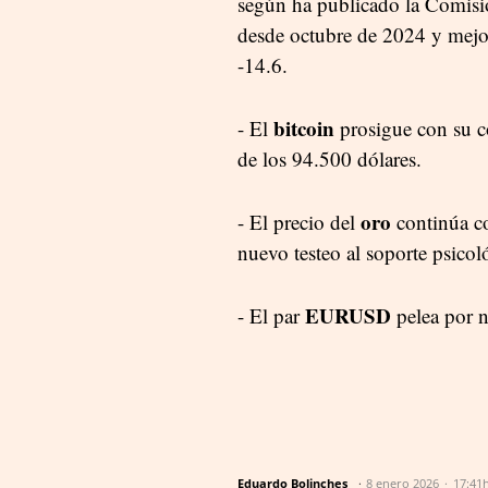
según ha publicado la Comisi
desde octubre de 2024 y mejor
-14.6.
bitcoin
- El
prosigue con su cor
de los 94.500 dólares.
oro
- El precio del
continúa co
nuevo testeo al soporte psicol
EURUSD
- El par
pelea por no
Eduardo Bolinches
8 enero 2026
17:41