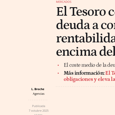
MERCADOS
El Tesoro 
deuda a cor
rentabilid
encima de
El coste medio de la deu
Más información:
El T
obligaciones y eleva l
L. Broche
Agencias
Publicada
7 octubre 2025