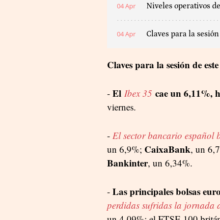
04 Apr
Niveles operativos de
04 Apr
Claves para la sesión
Claves para la sesión de este
El
cae un 6,11%, ha
-
Ibex
35
viernes.
-
El sector bancario español 
CaixaBank
un 6,9%;
, un 6,
Bankinter
, un 6,34%.
Las principales bolsas eur
-
perdidas sufridas la jornada a
un 4,09%; el FTSE 100 britán