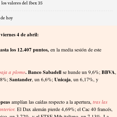
 los valores del Ibex 35
 de hoy
 viernes 4 de abril:
sta los 12.407 puntos,
en la media sesión de este
.
Banco Sabadell
BBVA
baja a plomo
se hunde un 9,6%;
,
Santander
Unicaja
78%;
, un 6,6%;
, un 6,17%, y
opeas
amplían las caídas respecto a la apertura,
tras las
nterior.
El Dax alemán pierde 4,69%; el Cac 40 francés,
ico, un 3,72%, y el FTSE Mib italiano, un 7,13%. La