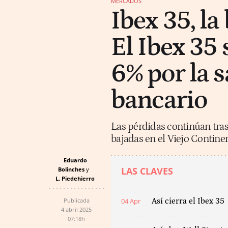
MERCADOS
Ibex 35, la
El Ibex 35
6% por la s
bancario
Las pérdidas continúan tras 
bajadas en el Viejo Continen
Eduardo
LAS CLAVES
Bolinches
L. Piedehierro
Publicada
04 Apr
Así cierra el Ibex 35
4 abril 2025
07:18h