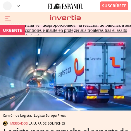
Italia ve "desproporcionada" la reacción de Sánchez a sus
URGENTE
controles e insiste en proteger sus fronteras tras el asalto
de Ceuta
Camión de Logista.
Logista
Europa Press
MERCADOS
LA LUPA DE BOLINCHES