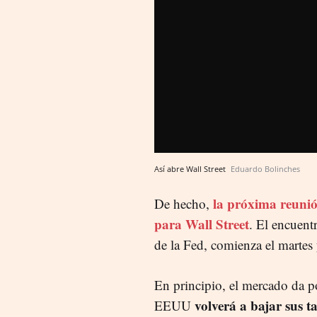
Así abre Wall Street
Eduardo Bolinches
la próxima reunión
De hecho,
para Wall Street
. El encuen
de la Fed, comienza el martes 
En principio, el mercado da 
volverá a bajar sus ta
EEUU