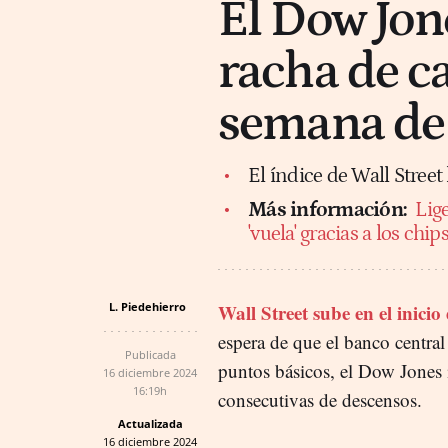
El Dow Jone
racha de ca
semana de 
El índice de Wall Stree
Más información:
Lig
'vuela' gracias a los chi
L. Piedehierro
Wall Street sube en el inici
espera de que el banco central
Publicada
puntos básicos, el Dow Jones i
16 diciembre 2024
16:19h
consecutivas de descensos.
Actualizada
16 diciembre 2024