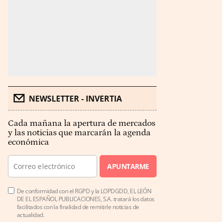
NEWSLETTER - INVERTIA
Cada mañana la apertura de mercados
y las noticias que marcarán la agenda
económica
APUNTARME
De conformidad con el RGPD y la LOPDGDD, EL LEÓN
DE EL ESPAÑOL PUBLICACIONES, S.A. tratará los datos
facilitados con la finalidad de remitirle noticias de
actualidad.