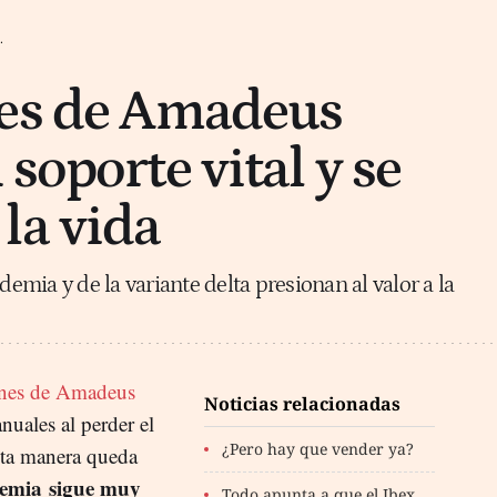
.
nes de Amadeus
soporte vital y se
la vida
demia y de la variante delta presionan al valor a la
ones de Amadeus
Noticias relacionadas
uales al perder el
¿Pero hay que vender ya?
ta manera queda
demia
sigue muy
Todo apunta a que el Ibex