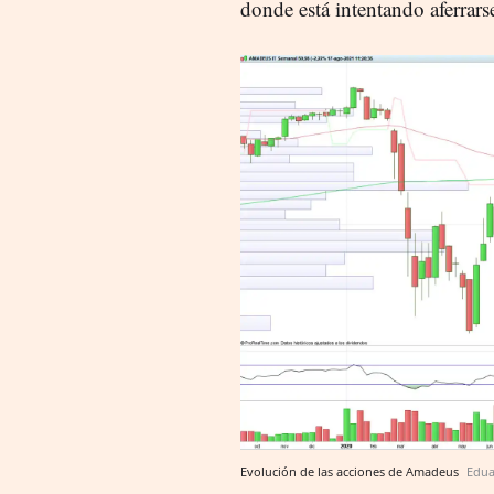
donde está intentando aferrars
Evolución de las acciones de Amadeus
Edua