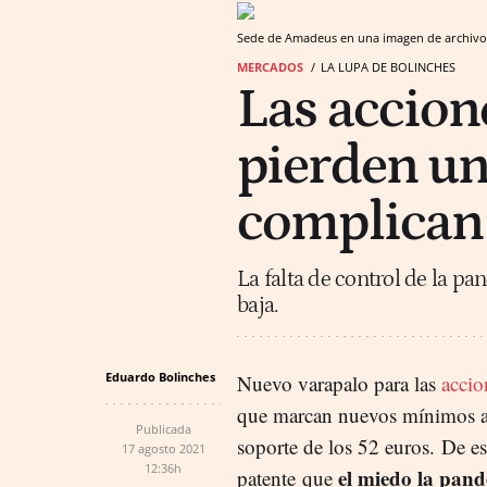
Sede de Amadeus en una imagen de archivo
MERCADOS
LA LUPA DE BOLINCHES
Las accio
pierden un 
complican 
La falta de control de la pan
baja.
Eduardo Bolinches
Nuevo varapalo para las
acci
que marcan nuevos mínimos an
Publicada
soporte de los 52 euros
.
De es
17 agosto 2021
12:36h
el miedo la pan
patente
que