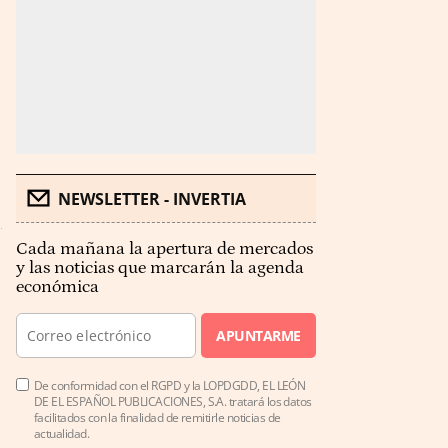
NEWSLETTER - INVERTIA
Cada mañana la apertura de mercados
y las noticias que marcarán la agenda
económica
APUNTARME
De conformidad con el RGPD y la LOPDGDD, EL LEÓN
DE EL ESPAÑOL PUBLICACIONES, S.A. tratará los datos
facilitados con la finalidad de remitirle noticias de
actualidad.