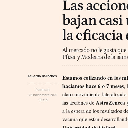
Las accion
bajan casi
la eficacia
Al mercado no le gusta que l
Pfizer y Moderna de la sema
Eduardo Bolinches
Estamos cotizando en los mi
hacíamos hace 6 o 7 meses
,
Publicada
claro movimiento lateralizado 
23 noviembre 2020
10:31h
AstraZeneca
las acciones de
y
a la espera de los resultados d
vacuna que están desarrolland
Universidad de Oxford
.