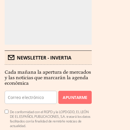
NEWSLETTER - INVERTIA
Cada mañana la apertura de mercados
y las noticias que marcarán la agenda
económica
APUNTARME
De conformidad con el RGPD y la LOPDGDD, EL LEÓN
DE EL ESPAÑOL PUBLICACIONES, S.A. tratará los datos
facilitados con la finalidad de remitirle noticias de
actualidad.