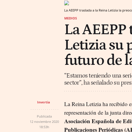
La AEEPP traslada a la Reina Letizia la pre
MEDIOS
La AEEPP t
Letizia su
futuro de l
“Estamos teniendo una serie
sector”, ha señalado su pres
Invertia
La Reina Letizia ha recibido e
representación de la junta dire
Publicada
Asociación Española de Edit
12 noviembre 2020
18:53h
Publicaciones Periódicas (