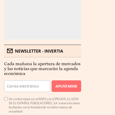
NEWSLETTER - INVERTIA
Cada mañana la apertura de mercados
y las noticias que marcarán la agenda
económica
APUNTARME
De conformidad con el RGPD y la LOPDGDD, EL LEÓN
DE EL ESPAÑOL PUBLICACIONES, S.A. tratará los datos
facilitados con la finalidad de remitirle noticias de
actualidad.