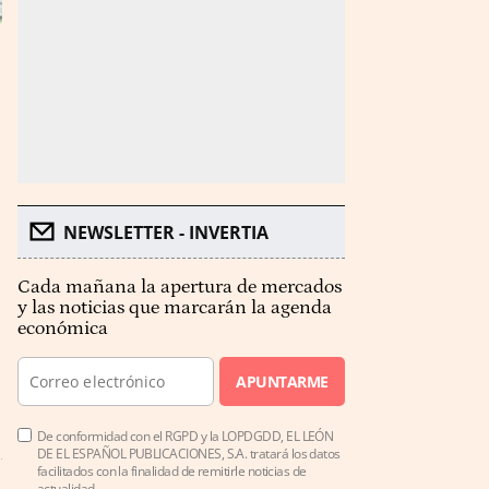
NEWSLETTER - INVERTIA
Cada mañana la apertura de mercados
y las noticias que marcarán la agenda
económica
APUNTARME
De conformidad con el RGPD y la LOPDGDD, EL LEÓN
DE EL ESPAÑOL PUBLICACIONES, S.A. tratará los datos
facilitados con la finalidad de remitirle noticias de
actualidad.