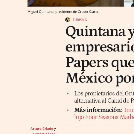
Miguel Quintana, presidente de Grupo Xcaret.
TURISMO
Quintana y
empresari
Papers que
México po
Los propietarios del Gr
alternativa al Canal de
Más información:
Imm
lujo Four Seasons Marbe
Arturo Criado
Sandra Tobar