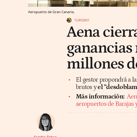
Aeropuerto de Gran Canaria.
TURISMO
Aena cierr
ganancias 
millones d
El gestor propondrá a la
brutos y
el “desdoblam
Más información:
Aena
aeropuertos de Barajas y
Sandra Tobar