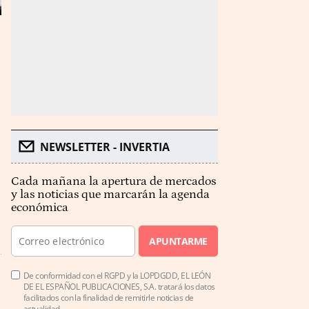
NEWSLETTER - INVERTIA
Cada mañana la apertura de mercados
y las noticias que marcarán la agenda
económica
APUNTARME
De conformidad con el RGPD y la LOPDGDD, EL LEÓN
DE EL ESPAÑOL PUBLICACIONES, S.A. tratará los datos
facilitados con la finalidad de remitirle noticias de
actualidad.