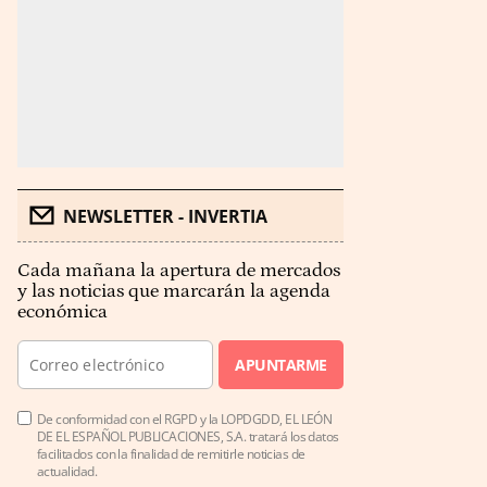
NEWSLETTER - INVERTIA
Cada mañana la apertura de mercados
y las noticias que marcarán la agenda
económica
APUNTARME
De conformidad con el RGPD y la LOPDGDD, EL LEÓN
DE EL ESPAÑOL PUBLICACIONES, S.A. tratará los datos
facilitados con la finalidad de remitirle noticias de
actualidad.