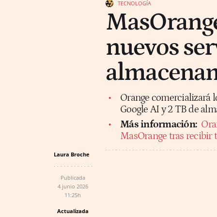
TECNOLOGÍA
MasOrange
nuevos serv
almacenam
Orange comercializará l
Google AI y 2 TB de al
Más información:
Ora
MasOrange tras recibir t
Laura Broche
Publicada
4 junio 2026
11:25h
Actualizada