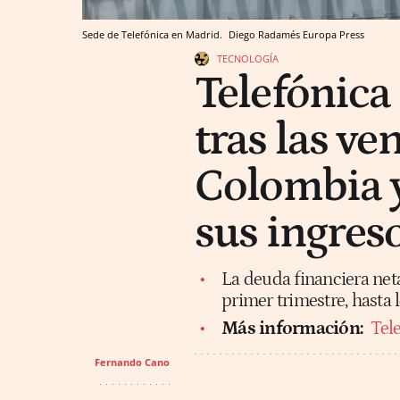
Sede de Telefónica en Madrid.
Diego Radamés
Europa Press
TECNOLOGÍA
Telefónica
tras las ve
Colombia y
sus ingreso
La deuda financiera neta
primer trimestre, hasta l
Más información:
Tel
Fernando Cano