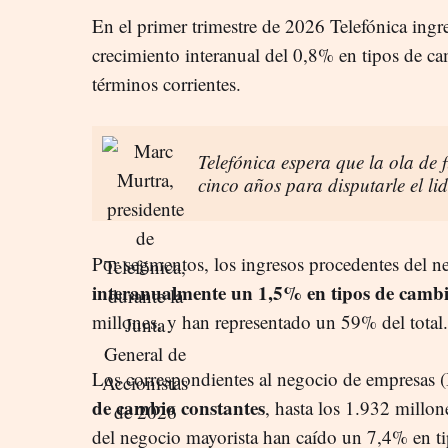
En el primer trimestre de 2026 Telefónica ing
crecimiento interanual del 0,8% en tipos de c
términos corrientes.
Telefónica espera que la ola de
cinco años para disputarle el l
Por segmentos, los ingresos procedentes del n
interanualmente un 1,5% en tipos de cambi
millones, y han representado un 59% del total.
Los correspondientes al negocio de empresas
de cambio constantes
, hasta los 1.932 millon
del negocio mayorista han caído un 7,4% en ti