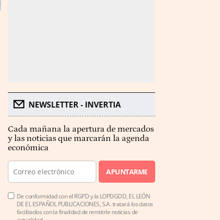
NEWSLETTER - INVERTIA
Cada mañana la apertura de mercados
y las noticias que marcarán la agenda
económica
APUNTARME
De conformidad con el RGPD y la LOPDGDD, EL LEÓN
DE EL ESPAÑOL PUBLICACIONES, S.A. tratará los datos
facilitados con la finalidad de remitirle noticias de
actualidad.