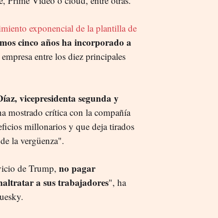
te, Prime Video o cloud, entre otras.
imiento exponencial de la plantilla de
timos cinco años ha incorporado a
a empresa entre los diez principales
íaz, vicepresidenta segunda y
ha mostrado crítica con la compañía
icios millonarios y que deja tirados
 de la vergüenza".
no pagar
rvicio de Trump,
altratar a sus trabajadores
", ha
luesky.