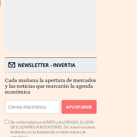
NEWSLETTER - INVERTIA
Cada mañana la apertura de mercados
y las noticias que marcarán la agenda
económica
APUNTARME
De conformidad con el RGPD y la LOPDGDD, EL LEÓN
DE EL ESPAÑOL PUBLICACIONES, S.A. tratará los datos
facilitados con la finalidad de remitirle noticias de
actualidad.