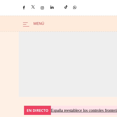
EN DIRECTO
España reestablece los controles fronteri