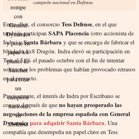
campeón nacional en Defensa
Tess Defense
Entre ellos, el consorcio
, en el que
SAPA Placencia
también participan
(otro accionista de
Santa Bárbara
Indra) y
y que se encarga de fabricar el
blindado 8x8 Dragón. Indra elevó su participación en
Tess al 51% el pasado octubre con el fin de intentar
solucionar los problemas que habían provocado retrasos
en el proyecto.
Precisamente, el interés de Indra por Escribano se
no hayan prosperado las
conoce después de que
negociaciones de la empresa española con General
Dynamics
para adquirir Santa Bárbara
. Una
compañía que desempeña un papel clave en Tess