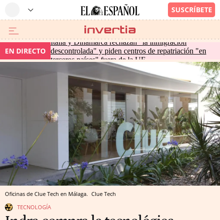
Italia y Dinamarca rechazan "la inmigración
EN DIRECTO
descontrolada" y piden centros de repatriación "en
terceros países" fuera de la UE
Oficinas de Clue Tech en Málaga.
Clue Tech
TECNOLOGÍA