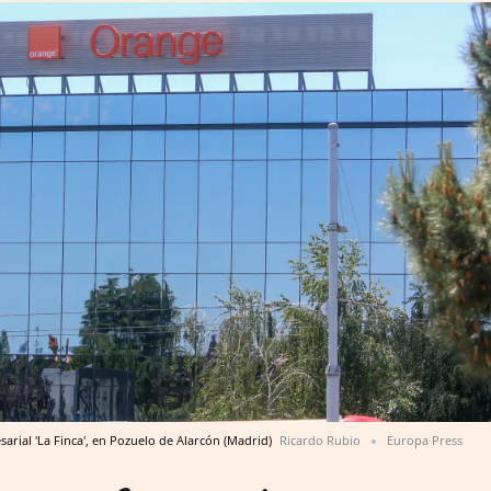
arial 'La Finca', en Pozuelo de Alarcón (Madrid)
Ricardo Rubio
Europa Press