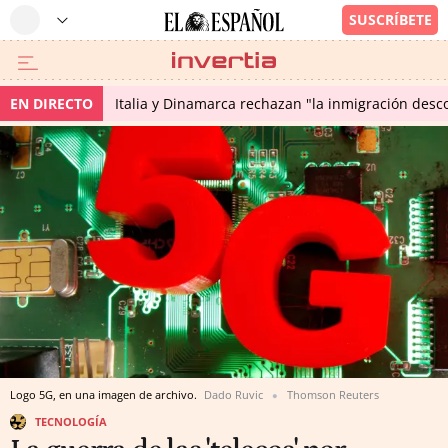
EN DIRECTO
Italia y Dinamarca rechazan "la inmigración desco
Logo 5G, en una imagen de archivo.
Dado Ruvic
Thomson Reuters
TECNOLOGÍA