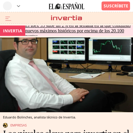
El Ibex 35 sube un 2% en la semana en la que conquistó
INVERTIA
nuevos máximos históricos por encima de los 20.100
puntos
Eduardo Bolinches, analista técnico de Invertia.
EMPRESAS