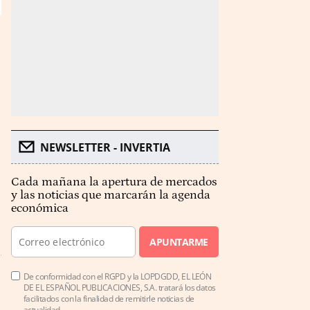
NEWSLETTER - INVERTIA
Cada mañana la apertura de mercados
y las noticias que marcarán la agenda
económica
APUNTARME
De conformidad con el RGPD y la LOPDGDD, EL LEÓN
DE EL ESPAÑOL PUBLICACIONES, S.A. tratará los datos
facilitados con la finalidad de remitirle noticias de
actualidad.