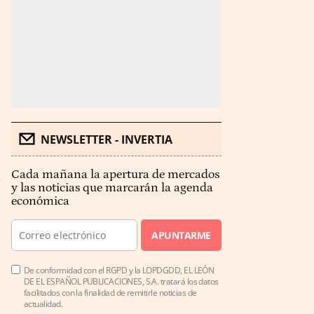
s
NEWSLETTER - INVERTIA
Cada mañana la apertura de mercados
y las noticias que marcarán la agenda
económica
APUNTARME
De conformidad con el RGPD y la LOPDGDD, EL LEÓN
DE EL ESPAÑOL PUBLICACIONES, S.A. tratará los datos
facilitados con la finalidad de remitirle noticias de
actualidad.