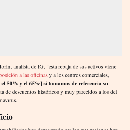
rín, analista de IG, "
e
sta
rebaja de sus activos viene
posición a las oficinas
y a los centros comerciales,
e el 50% y el 65%]
si tomamos de referencia su
ata de descuentos históricos y muy parecidos a los del
onavirus
.
icio
 inmobiliarios han demostrado ser los que mejor se han