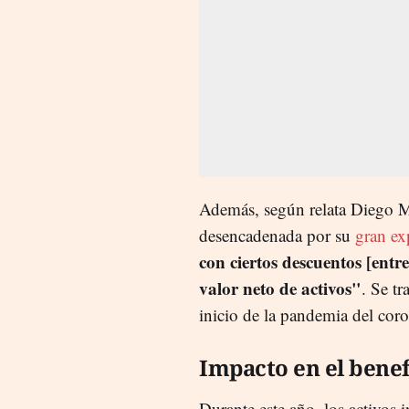
Además, según relata
Diego Mo
desencadenada por su
gran ex
con ciertos descuentos
[entr
valor neto de activos"
.
Se tr
inicio de la pandemia del cor
Impacto en el benef
Durante este año, los activos