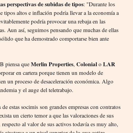
las perspectivas de subidas de tipos
: "
Durante los
 tipos altos e inflación podría llevar a la economía a
evitablemente podría provocar una rebaja en las
ías. Aun así, seguimos pensando que muchas de ellas
sólido que ha demostrado comportarse bien ante
Merlin Properties
Colonial
LAR
XTB piensa que
,
o
rporar en cartera porque tienen un modelo de
ien un proceso de desaceleración económica. Algo
ndemia y el auge del teletrabajo.
s de estas socimis
son grandes empresas con contratos
exista un cierto temor a que las valoraciones de sus
 respecto al valor de sus activos todavía es muy alto,
a ajustarse a un nivel superior de lo que cotiza